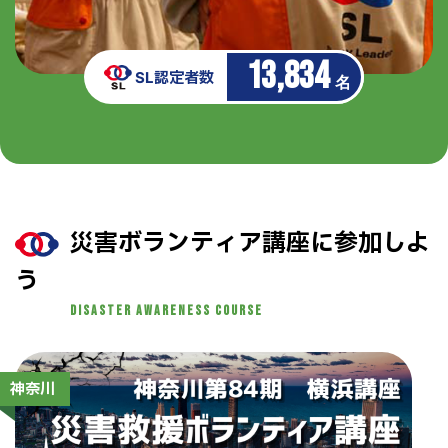
13,834
SL認定者数
名
災害ボランティア講座に参加しよ
う
Disaster Awareness Course
神奈川